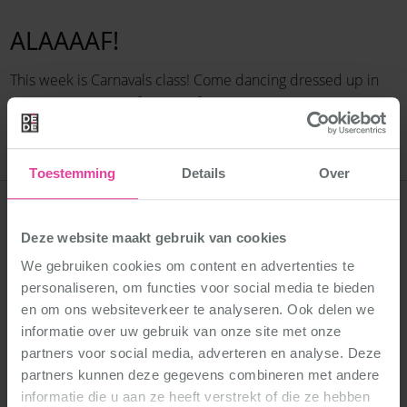
ALAAAAF!
This week is Carnavals class! Come dancing dressed up in
your most pretty or funny outfit!
Toestemming
Details
Over
Deze website maakt gebruik van cookies
Dance schools
We gebruiken cookies om content en advertenties te
personaliseren, om functies voor social media te bieden
All locations
en om ons websiteverkeer te analyseren. Ook delen we
informatie over uw gebruik van onze site met onze
Dance styles
partners voor social media, adverteren en analyse. Deze
partners kunnen deze gegevens combineren met andere
DéDé Danceballet
informatie die u aan ze heeft verstrekt of die ze hebben