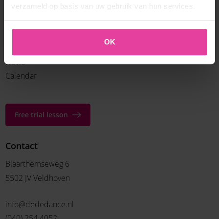
DéDé Urban
verzameld op basis van uw gebruik van hun services.
Fiesta Workout
Current
OK
News
Calendar
Free trial lesson
Contact
Blaarthemseweg 6
5502 JV Veldhoven
info@dededance.nl
(040) 254 4052