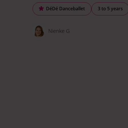
DéDé Danceballet
3 to 5 years
Nienke G