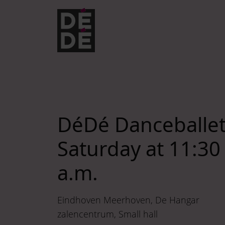
Skip to navigation
Skip to main content
Footer
DéDé Danceballe
Saturday at 11:30
a.m.
Eindhoven Meerhoven
De Hangar
zalencentrum
Small hall