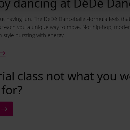
joy dancing at DéDé Dan
out having fun. The DéDé Danceballet-formula feels that 
s teach you a unique way to move. Not hip-hop, moder
 style bursting with energy.
trial class not what you 
 for?