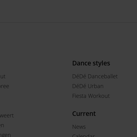
Dance styles
out
DéDé Danceballet
ree
DéDé Urban
Fiesta Workout
Current
weert
en
News
ngen
Calendar