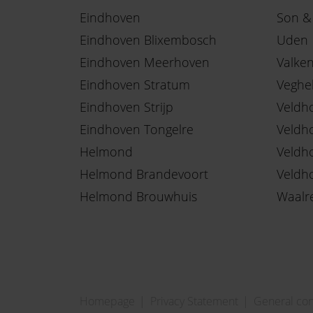
Eindhoven
Son &
Eindhoven Blixembosch
Uden
Eindhoven Meerhoven
Valke
Eindhoven Stratum
Veghe
Eindhoven Strijp
Veldh
Eindhoven Tongelre
Veldh
Helmond
Veldh
Helmond Brandevoort
Veldh
Helmond Brouwhuis
Waalr
Homepage
Privacy Statement
General con