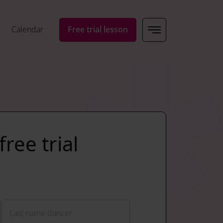
Calendar
Free trial lesson
ree trial
Surname
Last name dancer
 and should be left unchanged.