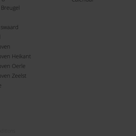
 Breugel
nswaard
l
oven
oven Heikant
oven Oerle
oven Zeelst
e
ditions