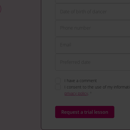
Phone number
Email
I have a comment
I consent to the use of my informat
privacy policy
.
*
Request a trial lesson