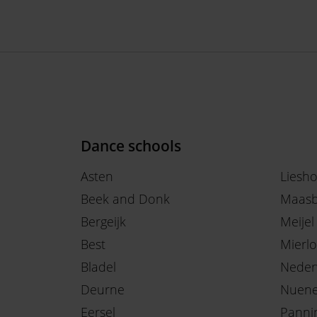
Dance schools
Asten
Liesh
Beek and Donk
Maasb
Bergeijk
Meijel
Best
Mierlo
Bladel
Neder
Deurne
Nuen
Eersel
Panni