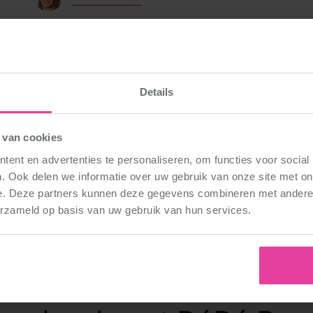
Small hall
Details
De Hangar zalencen
 van cookies
Eindhoven Meerho
ent en advertenties te personaliseren, om functies voor social
. Ook delen we informatie over uw gebruik van onze site met on
Meerbos 4
e. Deze partners kunnen deze gegevens combineren met andere i
5658 LA Eindhoven
erzameld op basis van uw gebruik van hun services.
Route