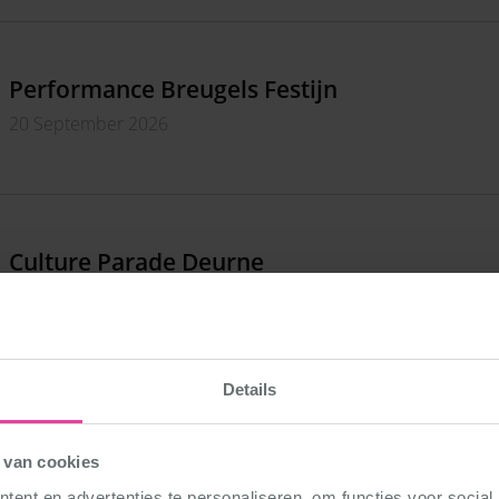
Performance Breugels Festijn
20 September 2026
Culture Parade Deurne
27 September 2026
Details
Performances City Fest
 van cookies
27 September 2026
ent en advertenties te personaliseren, om functies voor social