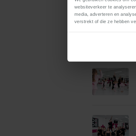
websiteverkeer te analyseren
media, adverteren en analys
verstrekt of die ze hebben v