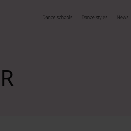
Dance schools
Dance styles
News
AR