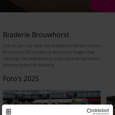
Braderie Brouwhorst
Ook dit jaar is er weer een braderie in Winkelcentrum
Brouwhorst! De meiden uit Brouwhuis mogen daar
natuurlijk niet ontbreken en zullen diverse optredens
voorzien tijdens de braderie.
Foto's 2025