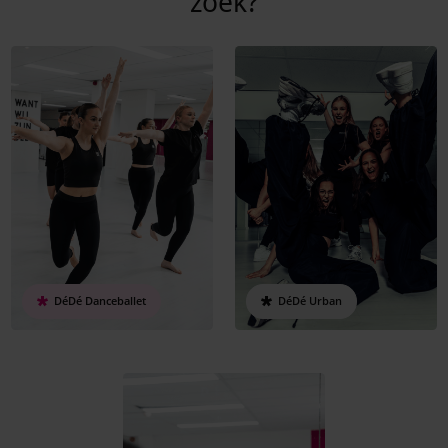
zoek?
DéDé Danceballet
DéDé Urban