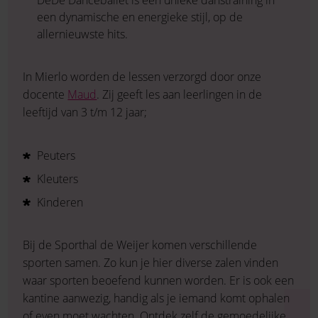
DéDé Danceballet is een unieke danstraining in
een dynamische en energieke stijl, op de
allernieuwste hits.
In Mierlo worden de lessen verzorgd door onze
docente
Maud
. Zij geeft les aan leerlingen in de
leeftijd van 3 t/m 12 jaar;
Peuters
Kleuters
Kinderen
Bij de Sporthal de Weijer komen verschillende
sporten samen. Zo kun je hier diverse zalen vinden
waar sporten beoefend kunnen worden. Er is ook een
kantine aanwezig, handig als je iemand komt ophalen
of even moet wachten. Ontdek zelf de gemoedelijke