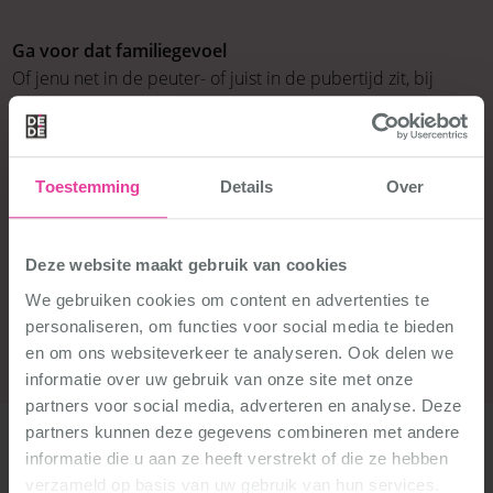
Ga voor dat familiegevoel
Of jenu net in de peuter- of juist in de pubertijd zit, bij
DéDé Dance is Mierlo vormen we één grote familie. De
kleinste meisjes kijken naar de grotere girls die in de
hogere groepen dansen en kunnen natuurlijk heel wat van
ze leren. Andersom ontfermen de oudste meiden zich ook
Toestemming
Details
Over
voor de jongere groepen. Iedereen hoort erbij en dat draagt
bij aan een gezellig sfeer.
Deze website maakt gebruik van cookies
We gebruiken cookies om content en advertenties te
Kom je meedoen? Vraag nu een proefles!
personaliseren, om functies voor social media te bieden
en om ons websiteverkeer te analyseren. Ook delen we
informatie over uw gebruik van onze site met onze
partners voor social media, adverteren en analyse. Deze
partners kunnen deze gegevens combineren met andere
informatie die u aan ze heeft verstrekt of die ze hebben
verzameld op basis van uw gebruik van hun services.