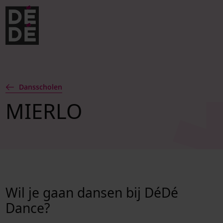
Verder naar navigatie
Ga naar hoofdinhoud
Footer
Dansscholen
MIERLO
Wil je gaan dansen bij DéDé
Dance?