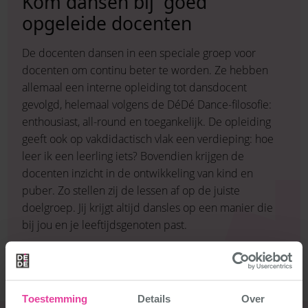
Kom dansen bij
goed
opgeleide docenten
De docenten dansen in een speciale groep voor
docenten om continu beter te worden. Ze hebben
allemaal een interne opleiding tot dansdocent
gevolgd, helemaal volgens de DéDé Dance-filosofie:
enthousiast, all-round en toegankelijk. De opleiding
geeft ook op vakdidactisch vlak een verdieping: hoe
leer ik een leerling iets? Bovendien krijgen de
docenten inzicht in de ontwikkeling van kind en
puber. Zo stellen zij de lessen af op de juiste
doelgroep. Jij krijgt altijd dansles op een manier die
bij jou en je leeftijdsgenoten past.
Toestemming
Details
Over