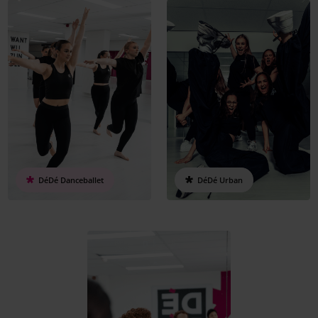
DéDé Danceballet
DéDé Urban