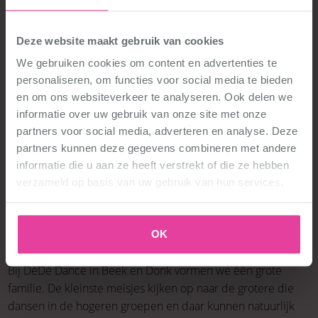
Deze website maakt gebruik van cookies
Voor elkaar en met elkaar!
We gebruiken cookies om content en advertenties te
personaliseren, om functies voor social media te bieden
Optredens in het dorp
en om ons websiteverkeer te analyseren. Ook delen we
Het allerleukste aan dansen zijn de optredens. Elk jaar
informatie over uw gebruik van onze site met onze
geven we met de dansklassen in Beek en Donk
partners voor social media, adverteren en analyse. Deze
verschillende optredens. Onder andere tijdens koningsdag
partners kunnen deze gegevens combineren met andere
en op de kerstmarkt. Belangrijk is dat we allemaal naar het
informatie die u aan ze heeft verstrekt of die ze hebben
optreden toeleven. Wij zetten samen een ware show neer.
verzameld op basis van uw gebruik van hun services.
Iedereen kan meedoen. De positieve instelling is het
belangrijkst.
OK
Beleef het familiegevoel
Bij DéDé Dance in Beek en Donk vormen we één grote
familie. De kleinste meisjes kijken op naar de grotere die
dansen in de hogeren groepen en daar kunnen natuurlijk