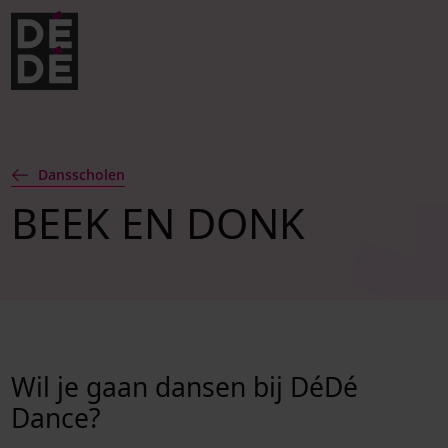
Verder naar navigatie
Ga naar hoofdinhoud
Footer
Dansscholen
BEEK EN DONK
Wil je gaan dansen bij DéDé
Dance?