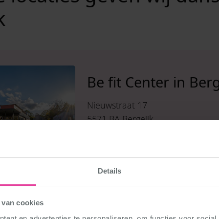
k
Be fit Center in Berg
Nieuwstraat 17
5571 BA Bergeijk
Route
Details
 van cookies
ent en advertenties te personaliseren, om functies voor social