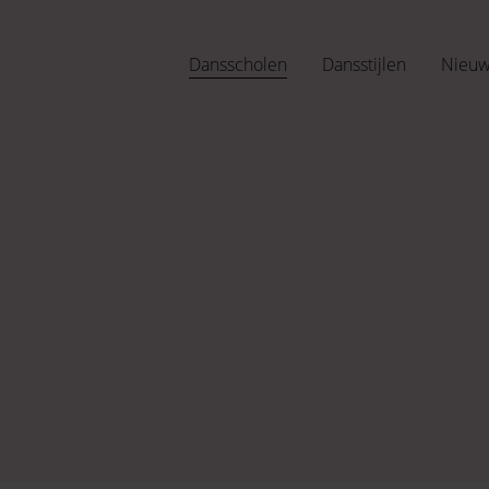
Dansscholen
Dansstijlen
Nieu