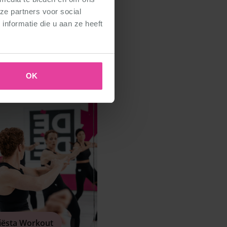
ze partners voor social
p zoek?
nformatie die u aan ze heeft
OK
iësta Workout