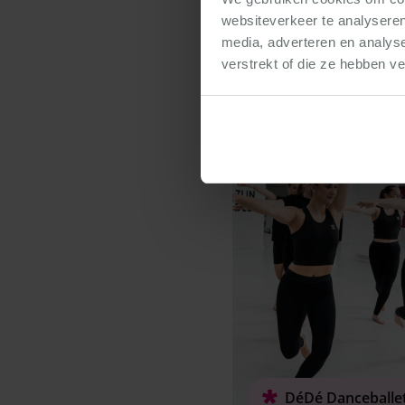
websiteverkeer te analyseren
Naar w
media, adverteren en analys
verstrekt of die ze hebben v
DéDé Danceballe