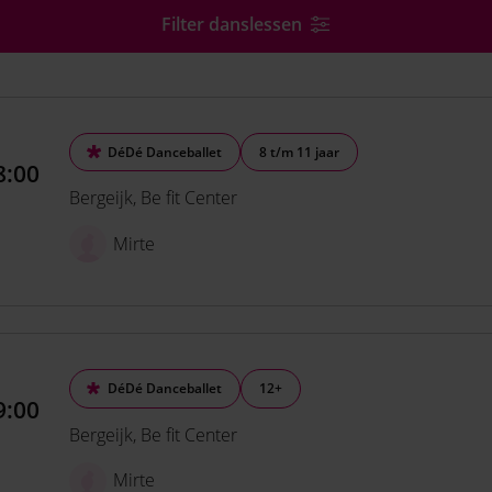
Filter danslessen
DéDé Danceballet
8 t/m 11 jaar
8:00
Bergeijk
Be fit Center
Mirte
DéDé Danceballet
12+
9:00
Bergeijk
Be fit Center
Mirte