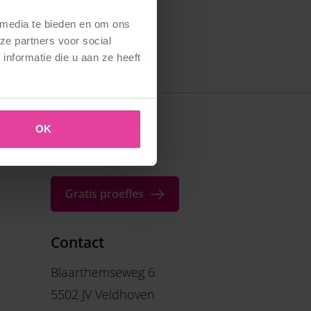
 media te bieden en om ons
ze partners voor social
nformatie die u aan ze heeft
OK
Gratis proefles
Contact
Blaarthemseweg 6
5502 JV Veldhoven