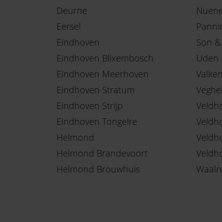
Deurne
Nuen
Eersel
Panni
Eindhoven
Son &
Eindhoven Blixembosch
Uden
Eindhoven Meerhoven
Valke
Eindhoven Stratum
Veghe
Eindhoven Strijp
Veldh
Eindhoven Tongelre
Veldh
Helmond
Veldh
Helmond Brandevoort
Veldh
Helmond Brouwhuis
Waalr