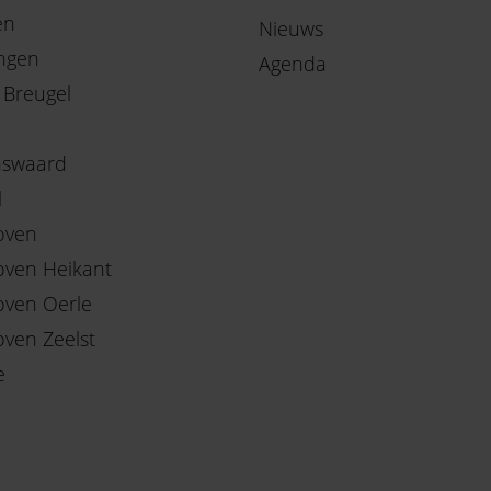
en
Nieuws
ngen
Agenda
 Breugel
nswaard
l
oven
oven Heikant
oven Oerle
oven Zeelst
e