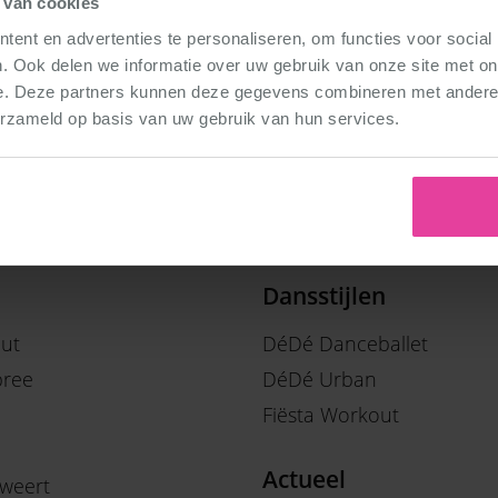
 van cookies
ent en advertenties te personaliseren, om functies voor social
. Ook delen we informatie over uw gebruik van onze site met on
e. Deze partners kunnen deze gegevens combineren met andere i
erzameld op basis van uw gebruik van hun services.
Dansstijlen
out
DéDé Danceballet
ree
DéDé Urban
Fiësta Workout
Actueel
weert