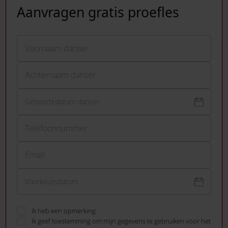
Aanvragen gratis proefles
Voornaam
Facebook
Voornaam danser
Dit veld is bedoeld voor validatiedoeleinden en moet niet worden g
Achternaam
Achternaam danser
Telefoonnummer
Email
Ik heb een opmerking
Ik geef toestemming om mijn gegevens te gebruiken voor het