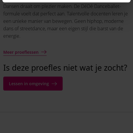
Dansen draait om plezier maken. De DéDé Danceballet-
formule voelt dat perfect aan. Talentvolle docenten leren je
een unieke manier van bewegen. Geen hiphop, moderne
dans of streetdance, maar een eigen stijl die barst van de
energie.
Meer proeflessen
Is deze proefles niet wat je zocht?
Lessen in omgeving