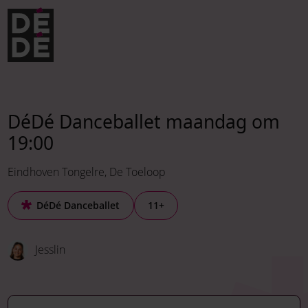
Verder naar navigatie
Ga naar hoofdinhoud
Footer
DéDé Danceballet maandag om
19:00
Eindhoven Tongelre
De Toeloop
DéDé Danceballet
11+
Jesslin