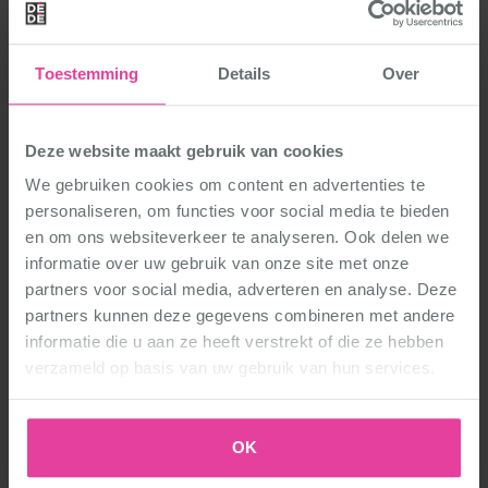
Toestemming
Details
Over
Deze website maakt gebruik van cookies
We gebruiken cookies om content en advertenties te
personaliseren, om functies voor social media te bieden
De Toeloop in Eindhoven Tongelre
en om ons websiteverkeer te analyseren. Ook delen we
informatie over uw gebruik van onze site met onze
Jozef Israellaan 2
partners voor social media, adverteren en analyse. Deze
5642 KA Eindhoven
partners kunnen deze gegevens combineren met andere
informatie die u aan ze heeft verstrekt of die ze hebben
Route
verzameld op basis van uw gebruik van hun services.
Gewoon lekker dansen bij DéDé
OK
Danceballet