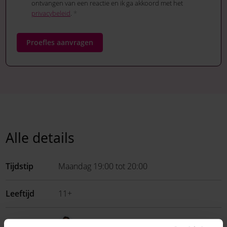
ontvangen van een reactie en ik ga akkoord met het
privacybeleid
.
*
Proefles aanvragen
Alle details
Tijdstip
Maandag 19:00 tot 20:00
Leeftijd
11+
Jesslin
Docent