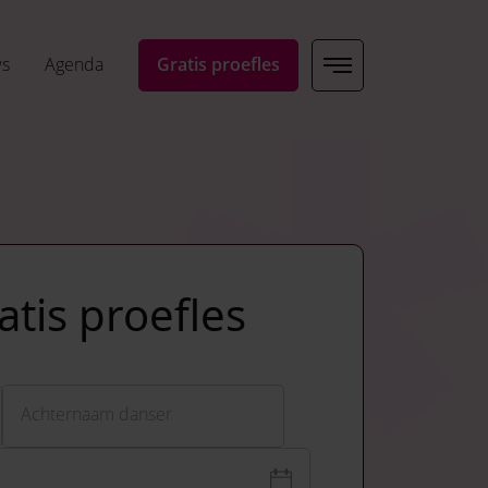
ws
Agenda
Gratis proefles
tis proefles
Achternaam
Achternaam danser
oeleinden en moet niet worden gewijzigd.