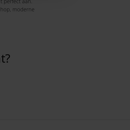
 perfect aan.
iphop, moderne
t?