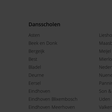
Dansscholen
Asten
Liesh
Beek en Donk
Maasb
Bergeijk
Meijel
Best
Mierlo
Bladel
Neder
Deurne
Nuen
Eersel
Panni
Eindhoven
Son &
Eindhoven Blixembosch
Uden
Eindhoven Meerhoven
Valke