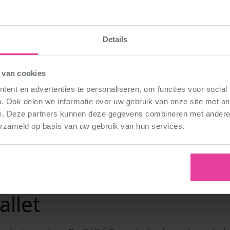
FeelGoodCenter
Details
Sporthelden in Pan
 van cookies
Kennedylaan 247
ent en advertenties te personaliseren, om functies voor social
5981 WZ Panningen
. Ook delen we informatie over uw gebruik van onze site met on
e. Deze partners kunnen deze gegevens combineren met andere i
Route
erzameld op basis van uw gebruik van hun services.
 lekker dansen bij DéD
llet