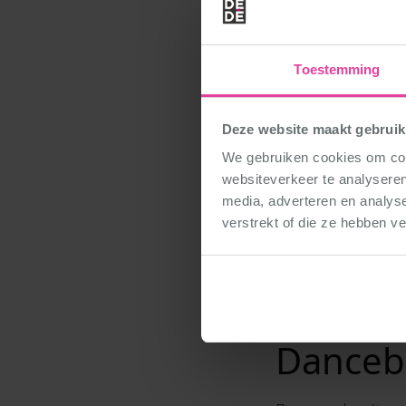
Toestemming
Deze website maakt gebruik
We gebruiken cookies om cont
websiteverkeer te analyseren
media, adverteren en analys
verstrekt of die ze hebben v
Gewoon
Danceba