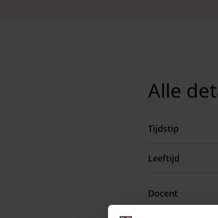
Alle det
Tijdstip
Leeftijd
Docent