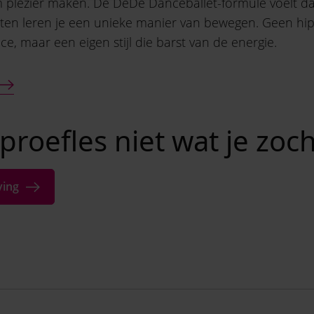
 plezier maken. De DéDé Danceballet-formule voelt dat
nten leren je een unieke manier van bewegen. Geen h
ce, maar een eigen stijl die barst van de energie.
proefles niet wat je zoch
ving