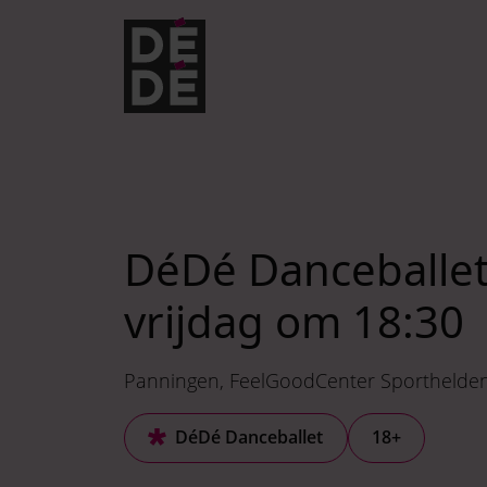
Verder naar navigatie
Ga naar hoofdinhoud
Footer
DéDé Danceballe
vrijdag om 18:30
Panningen
FeelGoodCenter Sporthelde
DéDé Danceballet
18+