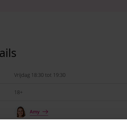
ails
Vrijdag 18:30 tot 19:30
18+
Amy