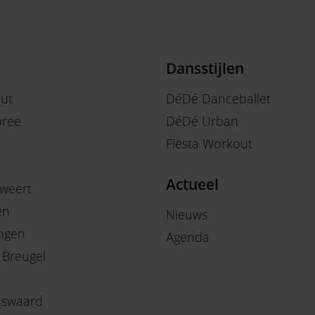
Dansstijlen
out
DéDé Danceballet
ree
DéDé Urban
Fiësta Workout
Actueel
weert
en
Nieuws
ngen
Agenda
 Breugel
nswaard