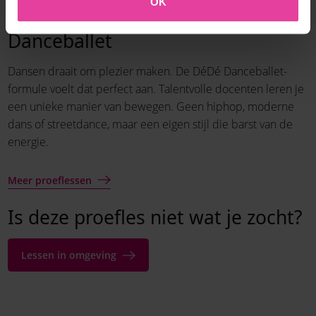
OK
Gewoon lekker dansen bij DéDé
Danceballet
Dansen draait om plezier maken. De DéDé Danceballet-
formule voelt dat perfect aan. Talentvolle docenten leren je
een unieke manier van bewegen. Geen hiphop, moderne
dans of streetdance, maar een eigen stijl die barst van de
energie.
Meer proeflessen
Is deze proefles niet wat je zocht?
Lessen in omgeving