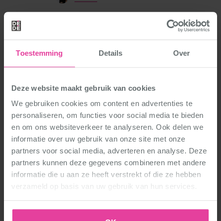
Zaal
Zaal boven
Toestemming
Details
Over
Deze website maakt gebruik van cookies
We gebruiken cookies om content en advertenties te
personaliseren, om functies voor social media te bieden
en om ons websiteverkeer te analyseren. Ook delen we
Sportcentrum Essink in Eindhoven
informatie over uw gebruik van onze site met onze
Stratum
partners voor social media, adverteren en analyse. Deze
partners kunnen deze gegevens combineren met andere
Toon Schröderlaan 2
informatie die u aan ze heeft verstrekt of die ze hebben
5644 HS Eindhoven
verzameld op basis van uw gebruik van hun services.
Route