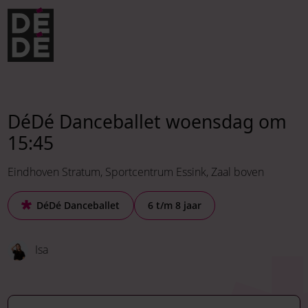
Verder naar navigatie
Ga naar hoofdinhoud
Footer
DéDé Danceballet woensdag om
15:45
Eindhoven Stratum
Sportcentrum Essink
Zaal boven
DéDé Danceballet
6 t/m 8 jaar
Isa