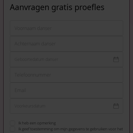
Aanvragen gratis proefles
Voornaam
LinkedIn
Voornaam danser
Dit veld is bedoeld voor validatiedoeleinden en moet niet worden g
Achternaam
Achternaam danser
Telefoonnummer
Email
Ik heb een opmerking
Ik geef toestemming om mijn gegevens te gebruiken voor het