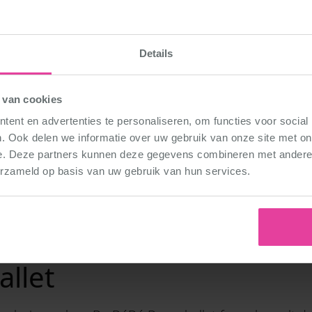
Details
Sporthal De Schop 
 van cookies
Lienderweg 66
5721 CN Asten
ent en advertenties te personaliseren, om functies voor social
. Ook delen we informatie over uw gebruik van onze site met on
Route
e. Deze partners kunnen deze gegevens combineren met andere i
erzameld op basis van uw gebruik van hun services.
 lekker dansen bij DéD
llet