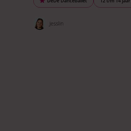
DéDé Danceballet
12 t/m 14 jaar
Jesslin