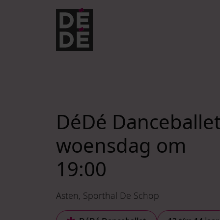
Verder naar navigatie
Ga naar hoofdinhoud
Footer
DéDé Danceballe
woensdag om
19:00
Asten
Sporthal De Schop