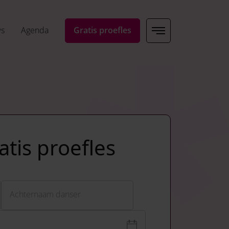
ws
Agenda
Gratis proefles
tis proefles
Achternaam
Achternaam danser
oeleinden en moet niet worden gewijzigd.