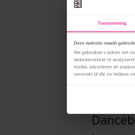
Toestemming
Deze website maakt gebruik
We gebruiken cookies om cont
websiteverkeer te analyseren
media, adverteren en analys
verstrekt of die ze hebben v
Gewoon
Danceba