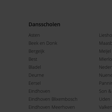
Dansscholen
Asten
Liesh
Beek en Donk
Maasb
Bergeijk
Meijel
Best
Mierlo
Bladel
Neder
Deurne
Nuen
Eersel
Panni
Eindhoven
Son &
Eindhoven Blixembosch
Uden
Eindhoven Meerhoven
Valke