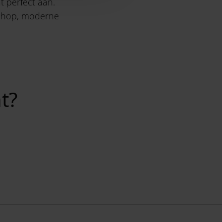
 perfect aan.
iphop, moderne
t?