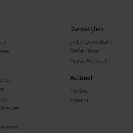
Dansstijlen
out
DéDé Danceballet
ree
DéDé Urban
Fiësta Workout
Actueel
weert
en
Nieuws
ngen
Agenda
 Breugel
nswaard