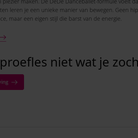
 plezier maken. De DéDé Danceballet-formule voelt dat
nten leren je een unieke manier van bewegen. Geen h
ce, maar een eigen stijl die barst van de energie.
proefles niet wat je zoch
ving