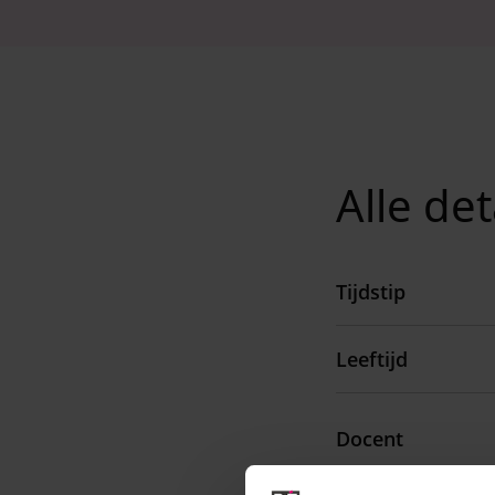
Alle det
Tijdstip
Leeftijd
Docent