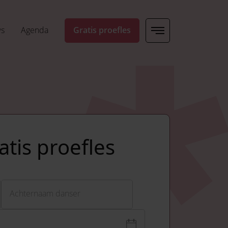
ws
Agenda
Gratis proefles
tis proefles
Achternaam
Achternaam danser
oeleinden en moet niet worden gewijzigd.