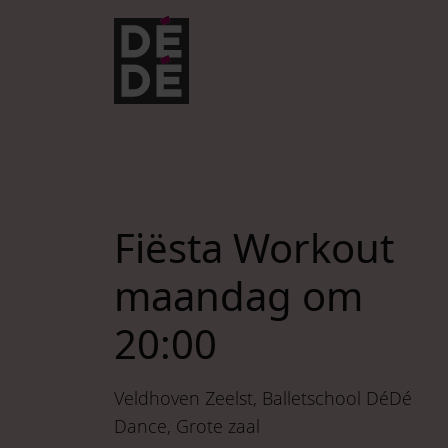
Verder naar navigatie
Ga naar hoofdinhoud
Footer
Fiësta Workout
maandag om
20:00
Veldhoven Zeelst
Balletschool DéDé
Dance
Grote zaal