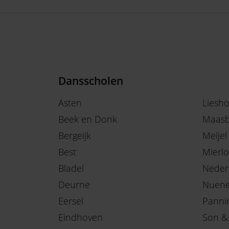
Dansscholen
Asten
Liesh
Beek en Donk
Maasb
Bergeijk
Meijel
Best
Mierlo
Bladel
Neder
Deurne
Nuen
Eersel
Panni
Eindhoven
Son &