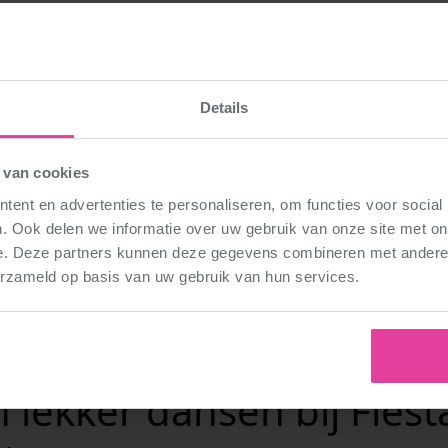
Grote zaal
Details
Balletschool DéDé 
Veldhoven Zeelst
 van cookies
ent en advertenties te personaliseren, om functies voor social
Blaarthemseweg 6
. Ook delen we informatie over uw gebruik van onze site met on
5502 JV Veldhoven
e. Deze partners kunnen deze gegevens combineren met andere i
erzameld op basis van uw gebruik van hun services.
Route
lekker dansen bij Fiëst