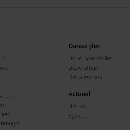
Dansstijlen
out
DéDé Danceballet
ree
DéDé Urban
Fiësta Workout
Actueel
weert
en
Nieuws
ngen
Agenda
 Breugel