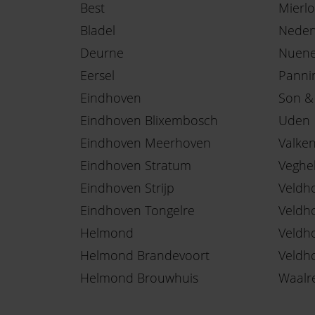
Best
Mierlo
Bladel
Neder
Deurne
Nuen
Eersel
Panni
Eindhoven
Son &
Eindhoven Blixembosch
Uden
Eindhoven Meerhoven
Valke
Eindhoven Stratum
Veghe
Eindhoven Strijp
Veldh
Eindhoven Tongelre
Veldh
Helmond
Veldh
Helmond Brandevoort
Veldh
Helmond Brouwhuis
Waalr