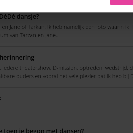
 DéDé dansje?
 en Jane of Tarkan. Ik heb namelijk een foto waarin ik 
uum van Tarzan en Jane…
herinnering
. Iedere theatershow, D-mission, optreden, wedstrijd, da
nkbare ouders en vooral het vele plezier dat ik heb bij
s
e toen je begon met dansen?