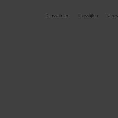
Dansscholen
Dansstijlen
Nieu