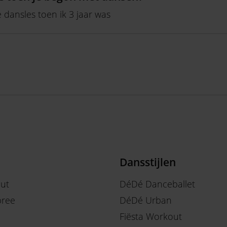
e dansles toen ik 3 jaar was
Dansstijlen
out
DéDé Danceballet
ree
DéDé Urban
Fiësta Workout