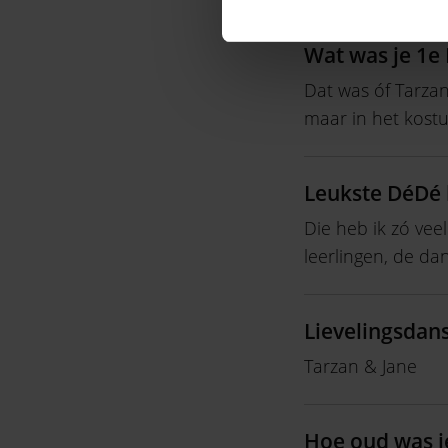
Wat was je 1e
Dat was óf Tarzan
maar in het kost
Leukste DéDé 
Die heb ik zó veel
leerlingen, de da
Lievelingsdan
Tarzan & Jane
Hoe oud was j