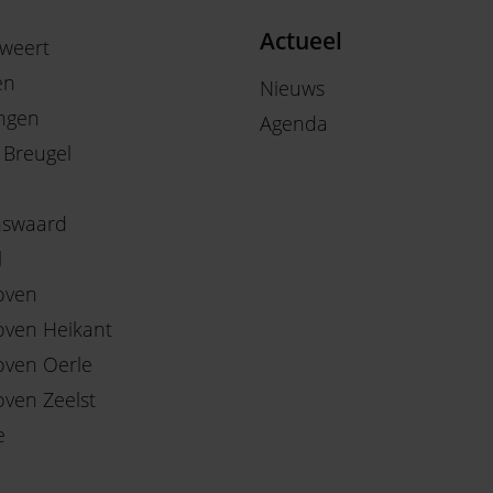
Actueel
weert
en
Nieuws
ngen
Agenda
 Breugel
nswaard
l
oven
oven Heikant
oven Oerle
oven Zeelst
e