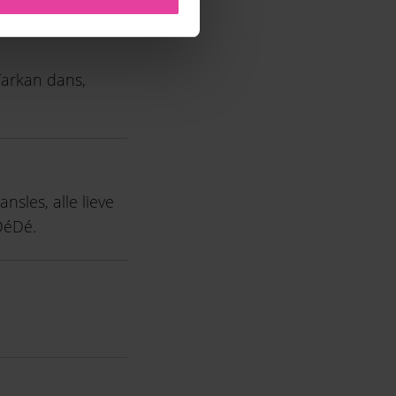
Tarkan dans,
nsles, alle lieve
 DéDé.