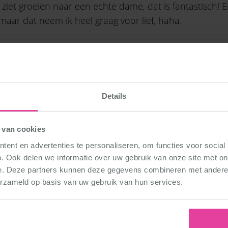
 ziet groeien naar een echte dame, dat is fantastisch! 
maar dat neem ik heel graag voor lief, haha.
um
Details
je uit je les
 van cookies
el, maar deze is me sowieso altijd bijgebleven. Die heb 
 altijd bijgebleven.
ent en advertenties te personaliseren, om functies voor social
. Ook delen we informatie over uw gebruik van onze site met on
eer dat een leerling (3 jaar) naar mij toe kwam en zei “
e. Deze partners kunnen deze gegevens combineren met andere i
ak aan”. Ik zag een normaal roze balletpak en licht ver
erzameld op basis van uw gebruik van hun services.
ik nog net “O..” uit mijn mond toen zei ze “Ja, kijk ma
zijn en ik heb een blote rug”. Toen moest ik wel even m