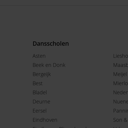
Dansscholen
Asten
Liesh
Beek en Donk
Maasb
Bergeijk
Meijel
Best
Mierlo
Bladel
Neder
Deurne
Nuen
Eersel
Panni
Eindhoven
Son &