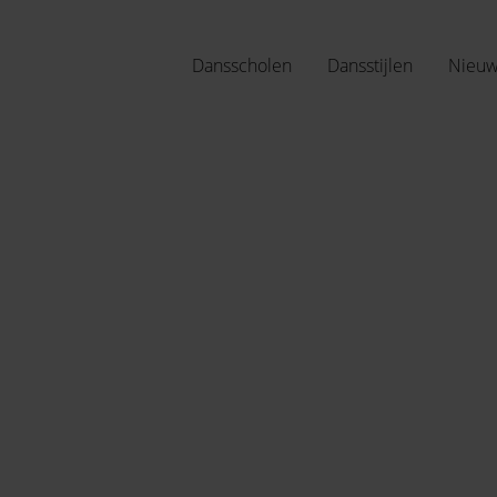
Dansscholen
Dansstijlen
Nieu