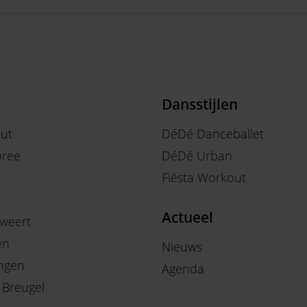
Dansstijlen
out
DéDé Danceballet
ree
DéDé Urban
Fiësta Workout
Actueel
weert
en
Nieuws
ngen
Agenda
 Breugel