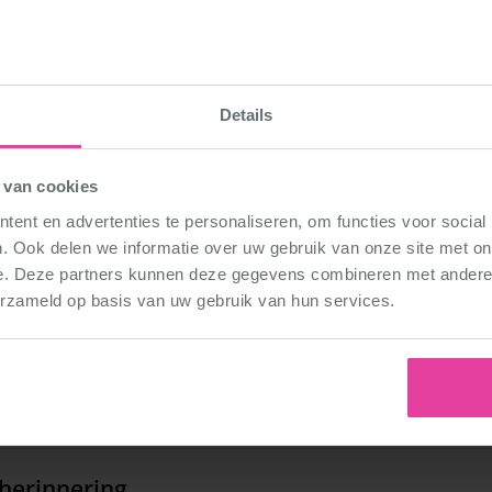
lligheid en gezwets.
um
Details
 van cookies
je uit je les
ent en advertenties te personaliseren, om functies voor social
. Ook delen we informatie over uw gebruik van onze site met on
 sommige pasjes naar mijn ‘eigen woorden’ worden soms
e. Deze partners kunnen deze gegevens combineren met andere i
erzameld op basis van uw gebruik van hun services.
 DéDé dansje?
herinnering