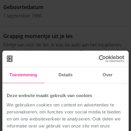
Geboortedatum
1 september 1986
Grappig momentje uit je les
Eentje van vóór de les: ik was de auto aan het inparkeren,
maar dit wilde niet helemaal lukken. Zegt een
voorbijganger: ,Ik hoop dat je beter kunt dansen dan dat je
kunt inparkeren!’
Toestemming
Details
Over
Wat was je 1e DéDé dansje?
Eindproject MMJ
Deze website maakt gebruik van cookies
We gebruiken cookies om content en advertenties te
personaliseren, om functies voor social media te bieden
Leukste DéDé herinnering
en om ons websiteverkeer te analyseren. Ook delen we
D-Mission waarbij het nieuwe logo werd geïntroduceerd.
informatie over uw gebruik van onze site met onze